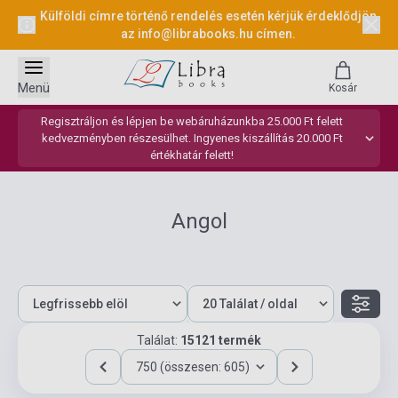
Külföldi címre történő rendelés esetén kérjük érdeklődjön
az
info@librabooks.hu
címen.
Menü
Kosár
Regisztráljon és lépjen be webáruházunkba 25.000 Ft felett
kedvezményben részesülhet. Ingyenes kiszállítás 20.000 Ft
értékhatár felett!
Angol
Találat:
15121 termék
750 (összesen: 605)