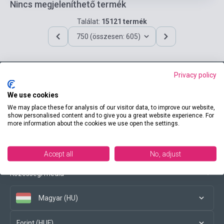
Nincs megjeleníthető termék
Találat:
15121 termék
750 (összesen: 605)
Privacy policy
Elérhetőségeink
We use cookies
We may place these for analysis of our visitor data, to improve our website,
show personalised content and to give you a great website experience. For
more information about the cookies we use open the settings.
Vásárlási feltételek
Accept all
No, adjust
Közösségi média
Magyar (HU)
Forint (HUF)