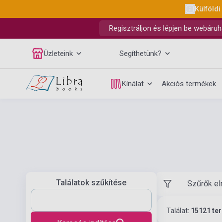
Külföldi
Regisztráljon és lépjen be webáruh
Üzleteink
Segíthetünk?
Kínálat
Akciós termékek
Találatok szűkítése
Szűrők el
Találat:
15121 te