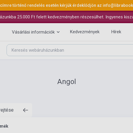
 címre történő rendelés esetén kérjük érdeklődjön az
info@libraboo
ázunkba 25.000 Ft felett kedvezményben részesülhet. Ingyenes kiszáll
Kedvezmények
Hírek
Vásárlási információk
Angol
rejtése
rmék