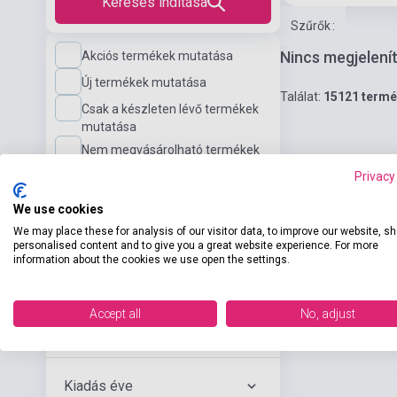
Keresés indítása
Szűrők
:
Nincs megjelení
Akciós termékek mutatása
Új termékek mutatása
Találat:
15121 term
Csak a készleten lévő termékek
mutatása
Nem megvásárolható termékek
mutatása
Privacy
We use cookies
Nyelvi szint
We may place these for analysis of our visitor data, to improve our website, s
personalised content and to give you a great website experience. For more
information about the cookies we use open the settings.
Kiadó
Accept all
No, adjust
Szerző
Kiadás éve