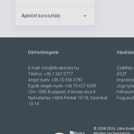
Ajánlott korosztály
Elérhetőségeink
Vásárlási
E-mail:
info@librabooks.hu
Szállítás 
Telefon:
+36 1 267 5777
ÁSZF
Angol nyelv:
+36 70 596 3787
Impress
Egyéb idegen nyelv:
+36 70 627 6099
Jogi nyil
Cím:
1085 Budapest, Kölcsey utca 4.
Felhaszná
Nyitvatartás: Hétfő-Péntek 10-18, Szombat:
Fogyaszt
10-14
© 2008-
2026
, Libra Book
Minden jog fenntartva.