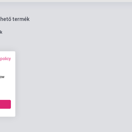
thető termék
ék
 policy
how