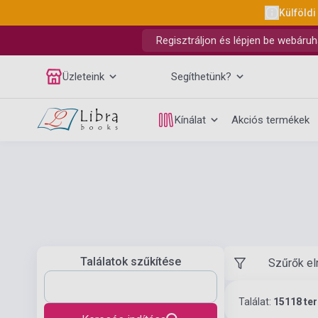
Külföldi
Regisztráljon és lépjen be webáruh
Üzleteink
Segíthetünk?
Kínálat
Akciós termékek
Találatok szűkítése
Szűrők el
Találat:
15118 te