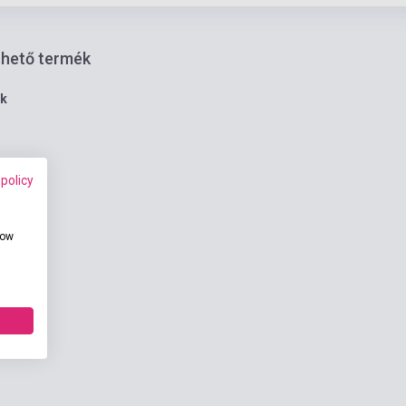
thető termék
ék
 policy
how