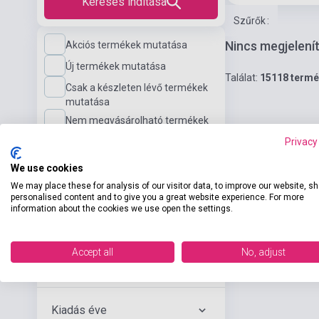
Keresés indítása
Szűrők
:
Nincs megjelení
Akciós termékek mutatása
Új termékek mutatása
Találat:
15118 term
Csak a készleten lévő termékek
mutatása
Nem megvásárolható termékek
mutatása
Privacy
We use cookies
Nyelvi szint
We may place these for analysis of our visitor data, to improve our website, s
personalised content and to give you a great website experience. For more
information about the cookies we use open the settings.
Kiadó
Accept all
No, adjust
Szerző
Kiadás éve