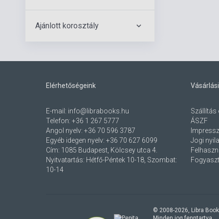
Ajánlott korosztály
Elérhetőségeink
Vásárlási
E-mail:
info@librabooks.hu
Szállítás 
Telefon:
+36 1 267 5777
ÁSZF
Angol nyelv:
+36 70 596 3787
Impress
Egyéb idegen nyelv:
+36 70 627 6099
Jogi nyil
Cím:
1085 Budapest, Kölcsey utca 4.
Felhaszná
Nyitvatartás: Hétfő-Péntek 10-18, Szombat:
Fogyaszt
10-14
© 2008-
2026
, Libra Book
Minden jog fenntartva.