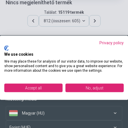
Nincs megjeleníthető termék
Találat:
15119 termék
812 (összesen: 605)
Privacy policy
Elérhetőségeink
We use cookies
We may place these for analysis of our visitor data, to improve our website,
show personalised content and to give you a great website experience. For
more information about the cookies we use open the settings.
Vásárlási feltételek
Accept all
No, adjust
Közösségi média
Magyar (HU)
Forint (HUF)