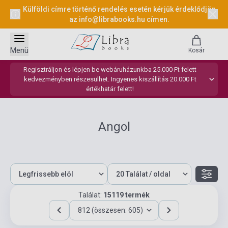
Külföldi címre történő rendelés esetén kérjük érdeklődjön
az
info@librabooks.hu
címen.
Menü
Kosár
Regisztráljon és lépjen be webáruházunkba 25.000 Ft felett
kedvezményben részesülhet. Ingyenes kiszállítás 20.000 Ft
értékhatár felett!
Angol
Találat:
15119 termék
812 (összesen: 605)