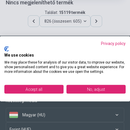
Nincs megjeleníthető termék
Találat:
15119 termék
826 (összesen: 605)
Privacy policy
Elérhetőségeink
We use cookies
We may place these for analysis of our visitor data, to improve our website,
show personalised content and to give you a great website experience. For
more information about the cookies we use open the settings.
Vásárlási feltételek
Accept all
No, adjust
Közösségi média
Magyar (HU)
Forint (HUF)