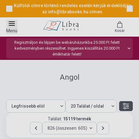
Külföldi címre történő rendelés esetén kérjük érdeklődjön
az
info@librabooks.hu
címen.
Menü
Kosár
Regisztráljon és lépjen be webáruházunkba 25.000 Ft felett
kedvezményben részesülhet. Ingyenes kiszállítás 20.000 Ft
értékhatár felett!
Angol
Találat:
15119 termék
826 (összesen: 605)