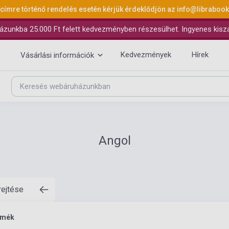
 címre történő rendelés esetén kérjük érdeklődjön az
info@libraboo
ázunkba 25.000 Ft felett kedvezményben részesülhet. Ingyenes kiszáll
Kedvezmények
Hírek
Vásárlási információk
Angol
rejtése
rmék