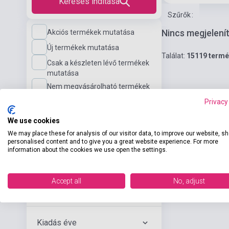
Keresés indítása
Szűrők
:
Nincs megjelení
Akciós termékek mutatása
Új termékek mutatása
Találat:
15119 term
Csak a készleten lévő termékek
mutatása
Nem megvásárolható termékek
mutatása
Privacy
We use cookies
Nyelvi szint
We may place these for analysis of our visitor data, to improve our website, s
personalised content and to give you a great website experience. For more
information about the cookies we use open the settings.
Kiadó
Accept all
No, adjust
Szerző
Kiadás éve