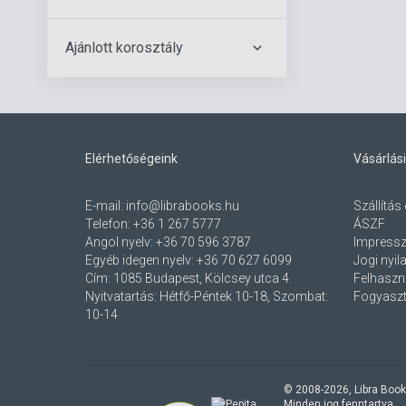
Ajánlott korosztály
Elérhetőségeink
Vásárlási
E-mail:
info@librabooks.hu
Szállítás 
Telefon:
+36 1 267 5777
ÁSZF
Angol nyelv:
+36 70 596 3787
Impress
Egyéb idegen nyelv:
+36 70 627 6099
Jogi nyil
Cím:
1085 Budapest, Kölcsey utca 4.
Felhaszná
Nyitvatartás: Hétfő-Péntek 10-18, Szombat:
Fogyaszt
10-14
© 2008-
2026
, Libra Book
Minden jog fenntartva.