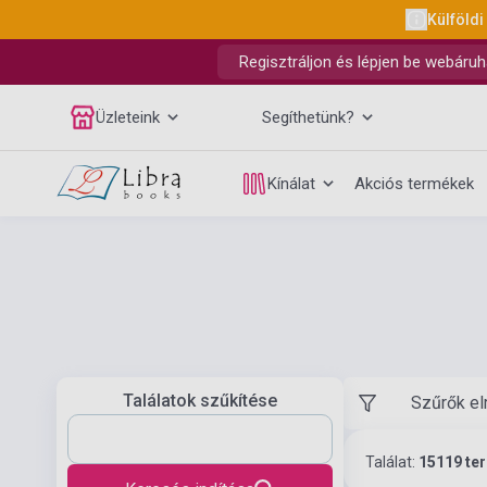
Külföldi
Regisztráljon és lépjen be webáruh
Üzleteink
Segíthetünk?
Kínálat
Akciós termékek
Találatok szűkítése
Szűrők el
Találat:
15119 te