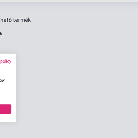
thető termék
ék
 policy
how