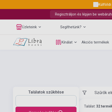
Külföldi
Regisztráljon és lépjen be webáruh
Üzleteink
Segíthetünk?
Kínálat
Akciós termékek
Találatok szűkítése
Szűrők el
Találat:
32 termé