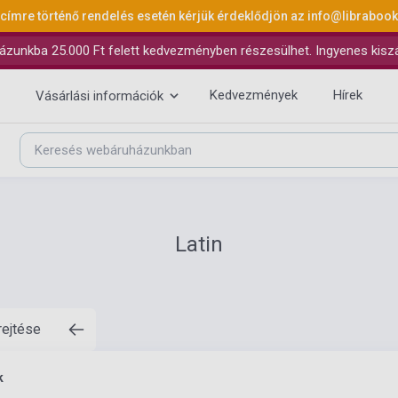
 címre történő rendelés esetén kérjük érdeklődjön az
info@libraboo
ázunkba 25.000 Ft felett kedvezményben részesülhet. Ingyenes kiszáll
Kedvezmények
Hírek
Vásárlási információk
Latin
rejtése
k