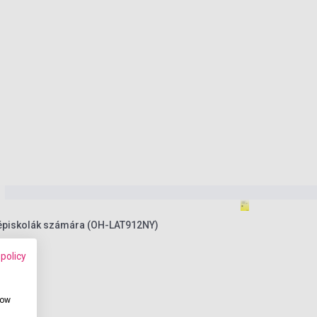
zépiskolák számára (OH-LAT912NY)
 policy
how