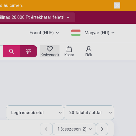
ks.hu
címen.
ítás 20.000 Ft értékhatár felett!
Forint (HUF)
Magyar (HU)
Kedvencek
Kosár
Fiók
1 (összesen: 2)