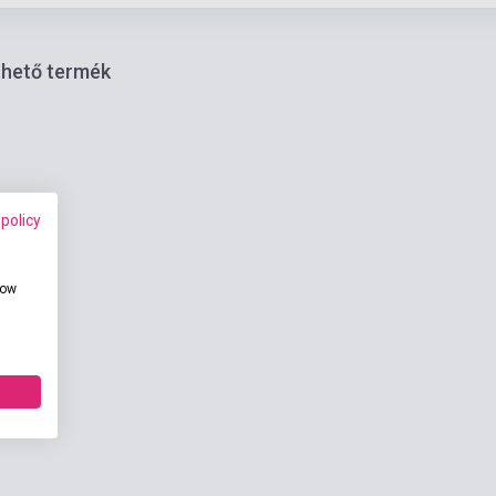
thető termék
 policy
how