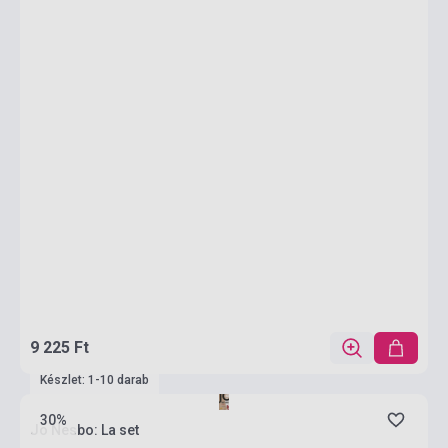
9 225 Ft
Készlet: 1-10 darab
30%
Jo Nesbo: La set