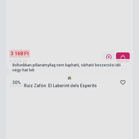
3 168 Ft
4 525 Ft
Boltunkban pillanatnyilag nem kapható, várható beszerzési idő
négy-hat hét
30%
Carlos Ruiz Zafón: El Laberint dels Esperits