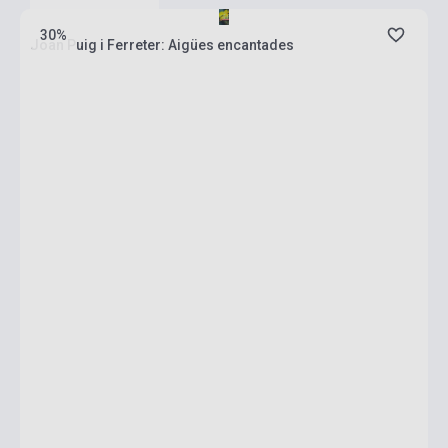
30%
Joan Puig i Ferreter: Aigües encantades