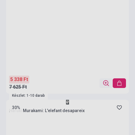
5 338 Ft
7 625 Ft
Készlet: 1-10 darab
30%
Haruki Murakami: L'elefant desapareix