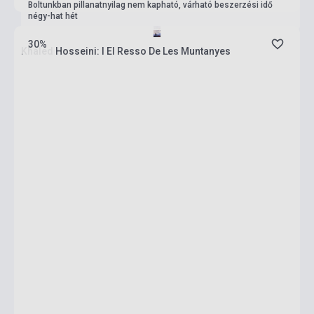
Boltunkban pillanatnyilag nem kapható, várható beszerzési idő
négy-hat hét
30%
Khaled Hosseini: I El Resso De Les Muntanyes