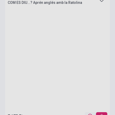
COM ES DIU...? Aprén anglés amb la Ratolina