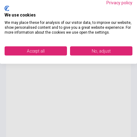
Privacy policy
3 885 Ft
We use cookies
5 550 Ft
We may place these for analysis of our visitor data, to improve our website,
Készlet: 1-10 darab
show personalised content and to give you a great website experience. For
more information about the cookies we use open the settings.
30%
Donna Leon: Restes mortals
Accept all
No, adjust