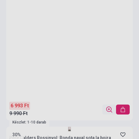
6 993 Ft
9 990 Ft
Készlet: 1-10 darab
30%
Pere Calders Rossinyol: Ronda naval sota la boira