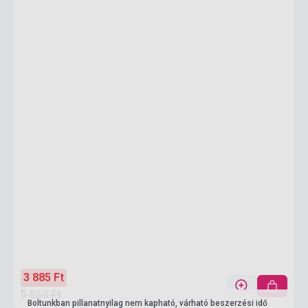
3 885 Ft
5 550 Ft
Boltunkban pillanatnyilag nem kapható, várható beszerzési idő