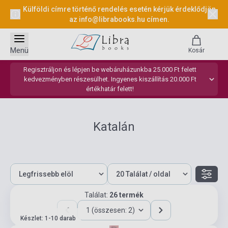
Külföldi címre történő rendelés esetén kérjük érdeklődjön
az
info@librabooks.hu
címen.
Menü
Kosár
Regisztráljon és lépjen be webáruházunkba 25.000 Ft felett
kedvezményben részesülhet. Ingyenes kiszállítás 20.000 Ft
értékhatár felett!
Katalán
Találat:
26 termék
1 (összesen: 2)
Készlet: 1-10 darab