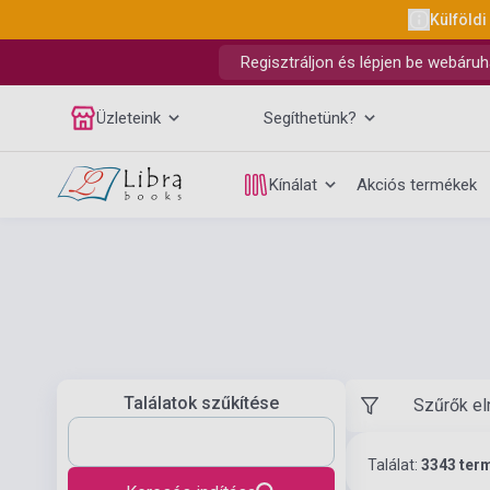
Külföldi
Regisztráljon és lépjen be webáruh
Üzleteink
Segíthetünk?
Kínálat
Akciós termékek
Találatok szűkítése
Szűrők el
Találat:
3343 ter