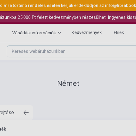
 címre történő rendelés esetén kérjük érdeklődjön az
info@libraboo
ázunkba 25.000 Ft felett kedvezményben részesülhet. Ingyenes kiszáll
Kedvezmények
Hírek
Vásárlási információk
Német
rejtése
mék