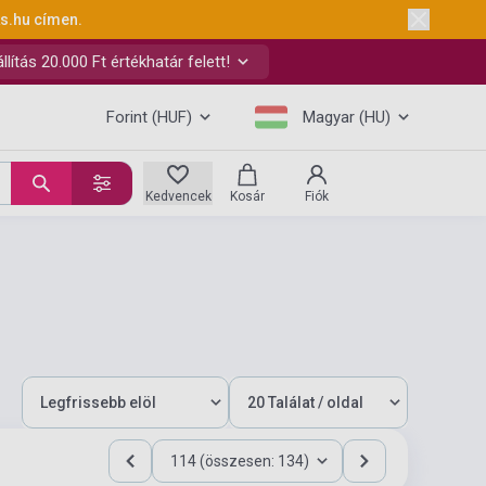
ks.hu
címen.
ítás 20.000 Ft értékhatár felett!
Forint (HUF)
Magyar (HU)
Kedvencek
Kosár
Fiók
114 (összesen: 134)