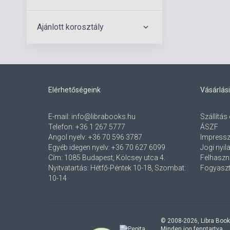
Ajánlott korosztály
Elérhetőségeink
Vásárlási
E-mail:
info@librabooks.hu
Szállítás 
Telefon:
+36 1 267 5777
ÁSZF
Angol nyelv:
+36 70 596 3787
Impress
Egyéb idegen nyelv:
+36 70 627 6099
Jogi nyil
Cím:
1085 Budapest, Kölcsey utca 4.
Felhaszná
Nyitvatartás: Hétfő-Péntek 10-18, Szombat:
Fogyaszt
10-14
© 2008-
2026
, Libra Book
Minden jog fenntartva.