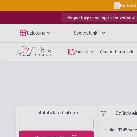
Külföldi
Regisztráljon és lépjen be webáruh
Üzleteink
Segíthetünk?
Kínálat
Akciós termékek
Találatok szűkítése
Szűrők el
Találat:
3345 ter