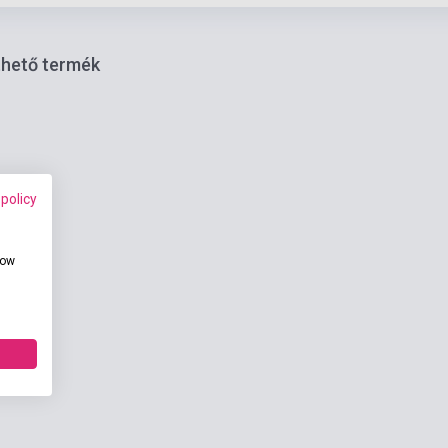
thető termék
 policy
how