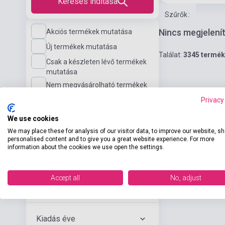
Keresés indítása
Szűrők
:
Nincs megjelení
Akciós termékek mutatása
Új termékek mutatása
Találat:
3345 termék
Csak a készleten lévő termékek
mutatása
Nem megvásárolható termékek
mutatása
Privacy
We use cookies
Nyelvi szint
We may place these for analysis of our visitor data, to improve our website, s
personalised content and to give you a great website experience. For more
information about the cookies we use open the settings.
Kiadó
Accept all
No, adjust
Szerző
Kiadás éve