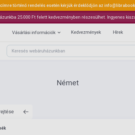
 címre történő rendelés esetén kérjük érdeklődjön az
info@libraboo
ázunkba 25.000 Ft felett kedvezményben részesülhet. Ingyenes kiszáll
Kedvezmények
Hírek
Vásárlási információk
Német
rejtése
mék