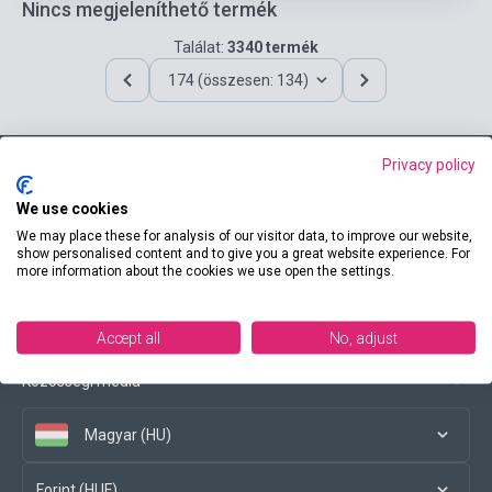
Nincs megjeleníthető termék
Találat:
3340 termék
174 (összesen: 134)
Privacy policy
Elérhetőségeink
We use cookies
We may place these for analysis of our visitor data, to improve our website,
show personalised content and to give you a great website experience. For
more information about the cookies we use open the settings.
Vásárlási feltételek
Accept all
No, adjust
Közösségi média
Magyar (HU)
Forint (HUF)