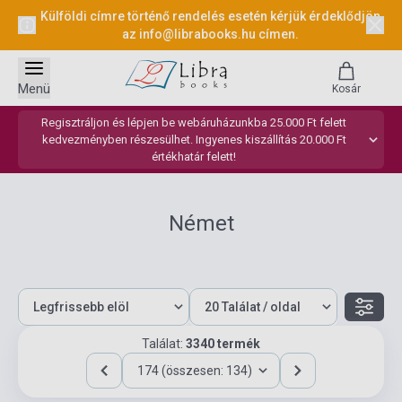
Külföldi címre történő rendelés esetén kérjük érdeklődjön
az
info@librabooks.hu
címen.
Menü
Kosár
Regisztráljon és lépjen be webáruházunkba 25.000 Ft felett
kedvezményben részesülhet. Ingyenes kiszállítás 20.000 Ft
értékhatár felett!
Német
Találat:
3340 termék
174 (összesen: 134)