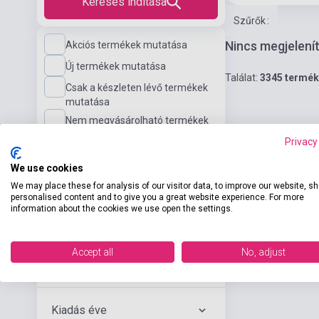
Keresés indítása
Szűrők
:
Nincs megjelení
Akciós termékek mutatása
Új termékek mutatása
Találat:
3345 termék
Csak a készleten lévő termékek
mutatása
Nem megvásárolható termékek
mutatása
Privacy
We use cookies
Nyelvi szint
We may place these for analysis of our visitor data, to improve our website, s
personalised content and to give you a great website experience. For more
information about the cookies we use open the settings.
Kiadó
Accept all
No, adjust
Szerző
Kiadás éve