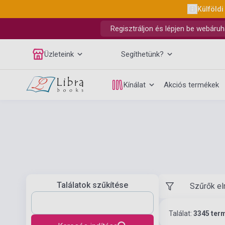
Külföldi
Regisztráljon és lépjen be webáruh
Üzleteink
Segíthetünk?
Kínálat
Akciós termékek
Találatok szűkítése
Szűrők el
Találat:
3345 ter