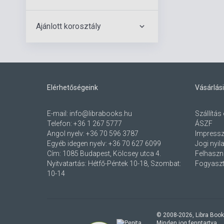
Ajánlott korosztály
Elérhetőségeink
Vásárlási
E-mail:
info@librabooks.hu
Szállítás 
Telefon:
+36 1 267 5777
ÁSZF
Angol nyelv:
+36 70 596 3787
Impress
Egyéb idegen nyelv:
+36 70 627 6099
Jogi nyil
Cím:
1085 Budapest, Kölcsey utca 4.
Felhaszná
Nyitvatartás: Hétfő-Péntek 10-18, Szombat:
Fogyaszt
10-14
© 2008-
2026
, Libra Book
Minden jog fenntartva.