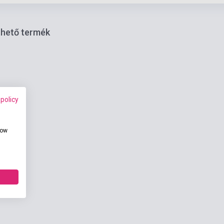
thető termék
 policy
how