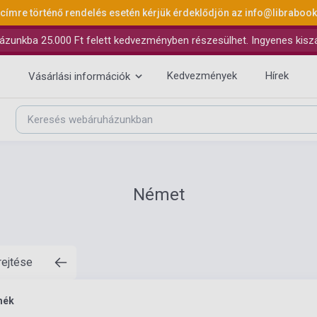
 címre történő rendelés esetén kérjük érdeklődjön az
info@libraboo
ázunkba 25.000 Ft felett kedvezményben részesülhet. Ingyenes kiszáll
Kedvezmények
Hírek
Vásárlási információk
Német
rejtése
mék