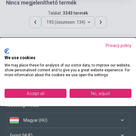
Nincs megjeleníthető termék
Találat:
3343 termék
193 (összesen: 134)
Privacy policy
Elérhetőségeink
We use cookies
We may place these for analysis of our visitor data, to improve our website,
show personalised content and to give you a great website experience. For
more information about the cookies we use open the settings.
Vásárlási feltételek
Accept all
No, adjust
Közösségi média
Magyar (HU)
Forint (HUF)