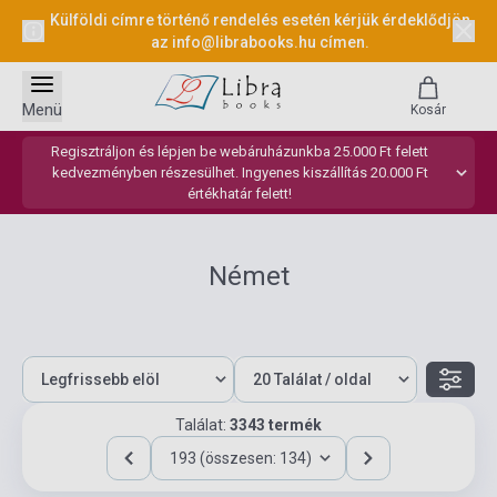
Külföldi címre történő rendelés esetén kérjük érdeklődjön
az
info@librabooks.hu
címen.
Menü
Kosár
Regisztráljon és lépjen be webáruházunkba 25.000 Ft felett
kedvezményben részesülhet. Ingyenes kiszállítás 20.000 Ft
értékhatár felett!
Német
Találat:
3343 termék
193 (összesen: 134)