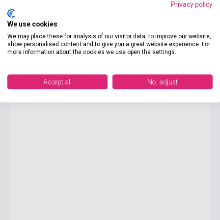
Privacy policy
We use cookies
6 300 Ft
Boltunkban pillanatnyilag nem kapható, várható beszerzési idő két-
We may place these for analysis of our visitor data, to improve our website,
három hét
show personalised content and to give you a great website experience. For
more information about the cookies we use open the settings.
Margit Auer: Die Schule der magischen Tiere 11: Wilder,
wilder Wald!
Accept all
No, adjust