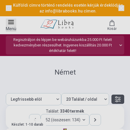
Külföldi címre történő rendelés esetén kérjük érdeklődjön
az
info@librabooks.hu
címen.
Menü
Kosár
Regisztráljon és lépjen be webáruházunkba 25.000 Ft felett
kedvezményben részesülhet. Ingyenes kiszállítás 20.000 Ft
értékhatár felett!
Német
Találat:
3340 termék
52 (összesen: 134)
Készlet: 1-10 darab