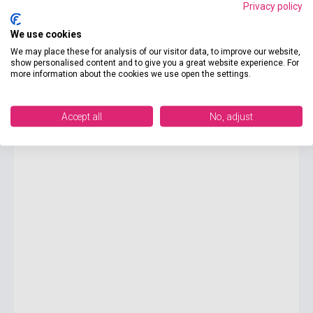
Privacy policy
We use cookies
6 990 Ft
We may place these for analysis of our visitor data, to improve our website,
Készlet: 11-100 darab
show personalised content and to give you a great website experience. For
more information about the cookies we use open the settings.
Netzwerk neu A2 Intensivtrainer
Accept all
No, adjust