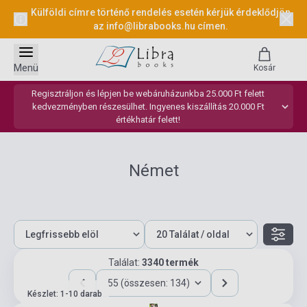
Külföldi címre történő rendelés esetén kérjük érdeklődjön
az
info@librabooks.hu
címen.
Menü
Kosár
Regisztráljon és lépjen be webáruházunkba 25.000 Ft felett
kedvezményben részesülhet. Ingyenes kiszállítás 20.000 Ft
értékhatár felett!
Német
Találat:
3340 termék
55 (összesen: 134)
Készlet: 1-10 darab