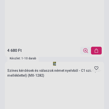
4 680 Ft
Készlet: 1-10 darab
Színes kérdések és válaszok német nyelvből - C1 szint (CD-
melléklettel) (MX-1282)