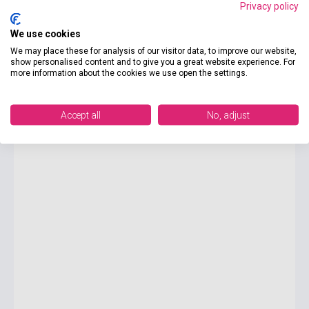
Privacy policy
We use cookies
10 090 Ft
We may place these for analysis of our visitor data, to improve our website,
Készlet: 1-10 darab
show personalised content and to give you a great website experience. For
more information about the cookies we use open the settings.
Markus Zusak: Nichts weniger als ein WUNDER
Accept all
No, adjust