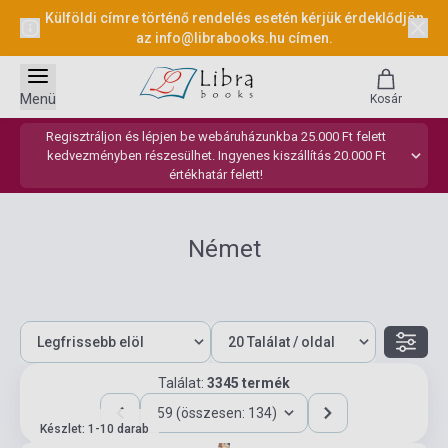
Külföldi címre történő rendelés esetén kérjük érdeklődjön
az
info@librabooks.hu
címen.
Menü
Kosár
Regisztráljon és lépjen be webáruházunkba 25.000 Ft felett
kedvezményben részesülhet. Ingyenes kiszállítás 20.000 Ft
értékhatár felett!
Német
Találat:
3345 termék
59 (összesen: 134)
Készlet: 1-10 darab