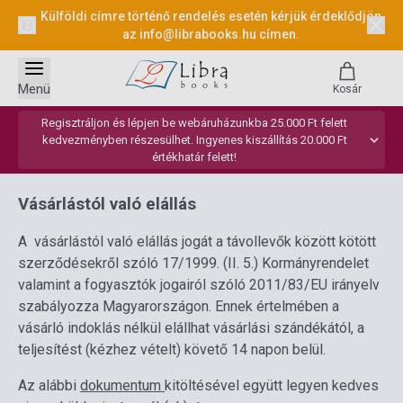
Külföldi címre történő rendelés esetén kérjük érdeklődjön
az
info@librabooks.hu
címen.
Menü
Kosár
Regisztráljon és lépjen be webáruházunkba 25.000 Ft felett
kedvezményben részesülhet. Ingyenes kiszállítás 20.000 Ft
értékhatár felett!
Vásárlástól való elállás
A vásárlástól való elállás jogát a távollevők között kötött
szerződésekről szóló 17/1999. (II. 5.) Kormányrendelet
valamint a fogyasztók jogairól szóló 2011/83/EU irányelv
szabályozza Magyarországon. Ennek értelmében a
vásárló indoklás nélkül elállhat vásárlási szándékától, a
teljesítést (kézhez vételt) követő 14 napon belül.
Az alábbi
dokumentum
kitöltésével együtt legyen kedves