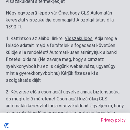
visszaküldeni a termék(ek)et.
Négy egyszerű lépés vár Önre, hogy GLS Automatán
keresztül visszaküldje csomagját! A szolgáltatás díja:
1390 Ft.
1. Kattintson az alábbi linkre:
Visszaküldés
. Adja meg a
feladó adatait, majd a feltételek elfogadását követően
küldje el a rendelést! Automatikusan átirányítjuk a banki
fizetési oldalra. (Ne zavarja meg, hogy a címzett:
nyelvkonyvbolt.hu ez is cégünk webáruháza, ugyanúgy
mint a gyerekkonyvbolt.hu)
Kérjük fizesse ki a
szolgáltatás díját.
2. Készítse elő a csomagját ügyelve annak biztonságára
és megfelelő méreteire!
Csomagját kizárólag GLS
automatán keresztül tudja visszaküldeni! Ügyeljen rá, hogy
a visszaküldendő csomagjának a mérete ne lépje túl a
rekeszbe helyezhető maximum csomagméret (magasság
Privacy policy
43 cm, szélesség 60 cm, hosszúság 74 cm)!
Tovább a