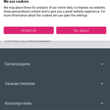
We use cookies
csomagolási útmutatóhoz!
We may place these for analysis of our visitor data, to improve our website,
show personalised content and to give you a great website experience. For
3. Kérjük, írja rá a csomagra a megrendelést követően
more information about the cookies we use open the settings.
megkapott csomagazonosítót! Figyelem csak sikeres
fizetés esetén kap csomagazonosítót!
Accept all
No, adjust
4. Adja fel csomagját az Ön számára legkényelmesebben
elérhető GLS Automatában!
Elérhetőségeink
Vásárlási feltételek
Közösségi média