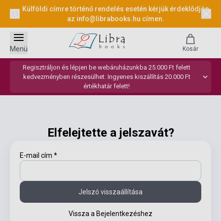
Külföldi címre történő rendelés esetén kérjük érdeklődjön
az
info@librabooks.hu
címen.
Menü
Kosár
Regisztráljon és lépjen be webáruházunkba 25.000 Ft felett
kedvezményben részesülhet. Ingyenes kiszállítás 20.000 Ft
értékhatár felett!
Elfelejtette a jelszavát?
E-mail cím
*
Jelszó visszaállítása
Vissza a Bejelentkezéshez