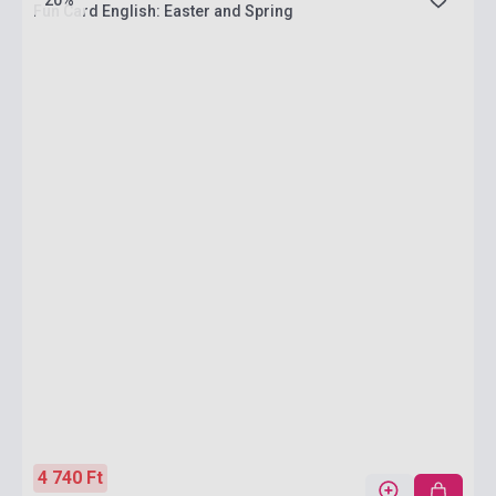
20%
Fun Card English: Easter and Spring
4 740 Ft