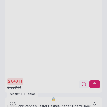
2 840 Ft
3 550 Ft
Készlet: 1-10 darab
20%
Peppa Pig: Peppa's Easter Basket Shaped Board Book