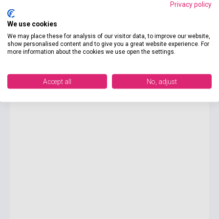
Privacy policy
7 540 Ft
We use cookies
9 425 Ft
Boltunkban pillanatnyilag nem kapható, várható beszerzési idő
We may place these for analysis of our visitor data, to improve our website,
négy-hat hét
show personalised content and to give you a great website experience. For
more information about the cookies we use open the settings.
20%
The Dinosaur that Pooped Easter! - with fun FLAPS to lift
Accept all
No, adjust