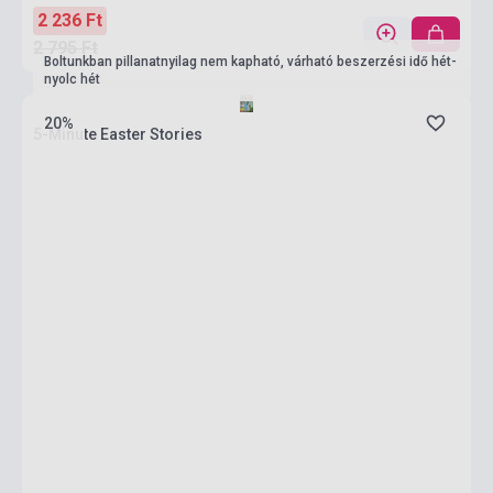
2 236 Ft
2 795 Ft
Boltunkban pillanatnyilag nem kapható, várható beszerzési idő hét-
nyolc hét
20%
5-Minute Easter Stories