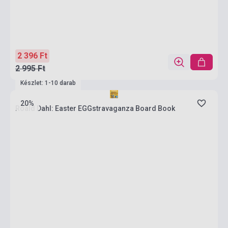
2 396 Ft
2 995 Ft
Készlet: 1-10 darab
20%
Roald Dahl: Easter EGGstravaganza Board Book