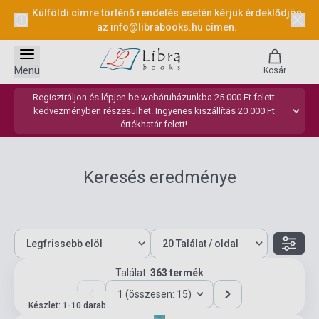
Külföldi címre történő rendelés esetén kérjük érdeklődjön
az
info@librabooks.hu
címen.
Menü
Kosár
Regisztráljon és lépjen be webáruházunkba 25.000 Ft felett
kedvezményben részesülhet. Ingyenes kiszállítás 20.000 Ft
értékhatár felett!
Keresés eredménye
Találat:
363 termék
1 (összesen: 15)
Készlet: 1-10 darab