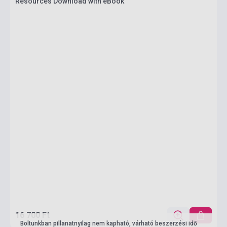
Resources Download with eBook
16 700 Ft
Boltunkban pillanatnyilag nem kapható, várható beszerzési idő