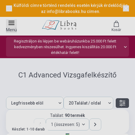
Külföldi címre történő rendelés esetén kérjük érdeklődjön
az
info@librabooks.hu
címen.
Menü
Kosár
Regisztráljon és lépjen be webáruházunkba 25.000 Ft felett
kedvezményben részesülhet. Ingyenes kiszállítás 20.000 Ft
értékhatár felett!
C1 Advanced Vizsgafelkészítő
Találat:
90 termék
1 (összesen: 5)
Készlet: 1-10 darab