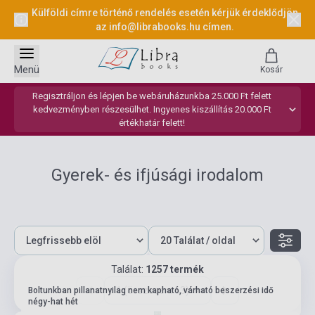
Külföldi címre történő rendelés esetén kérjük érdeklődjön
az
info@librabooks.hu
címen.
Menü
Kosár
Regisztráljon és lépjen be webáruházunkba 25.000 Ft felett
kedvezményben részesülhet. Ingyenes kiszállítás 20.000 Ft
értékhatár felett!
Gyerek- és ifjúsági irodalom
Találat:
1257 termék
1 (összesen: 63)
Boltunkban pillanatnyilag nem kapható, várható beszerzési idő
négy-hat hét