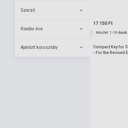
Szerző
17 150 Ft
Kiadás éve
Készlet: 1-10 darab
Ajánlott korosztály
Compact Key for S
- For the Revised