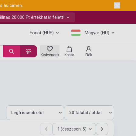
ks.hu
címen.
ítás 20.000 Ft értékhatár felett!
Forint (HUF)
Magyar (HU)
Kedvencek
Kosár
Fiók
1 (összesen: 5)