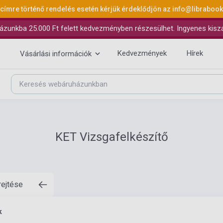
 címre történő rendelés esetén kérjük érdeklődjön az
info@libraboo
ázunkba 25.000 Ft felett kedvezményben részesülhet. Ingyenes kiszáll
Kedvezmények
Hírek
Vásárlási információk
KET Vizsgafelkészítő
rejtése
k