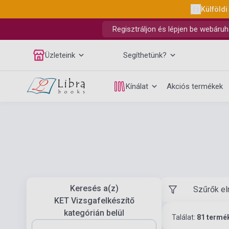
Külföldi
Regisztráljon és lépjen be webáruh
Üzleteink
Segíthetünk?
Kínálat
Akciós termékek
Keresés a(z)
Szűrők el
KET Vizsgafelkészítő
kategórián belül
Találat:
81 termé