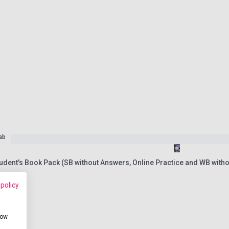
ab
udent's Book Pack (SB without Answers, Online Practice and WB with
 policy
how