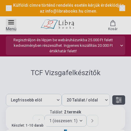
Külföldi címre történő rendelés esetén kérjük érdeklődjön
az
info@librabooks.hu
címen.
Menü
Kosár
Regisztráljon és lépjen be webáruházunkba 25.000 Ft felett
kedvezményben részesülhet. Ingyenes kiszállítás 20.000 Ft
értékhatár felett!
TCF Vizsgafelkészítők
Találat:
2 termék
1 (összesen: 1)
Készlet: 1-10 darab