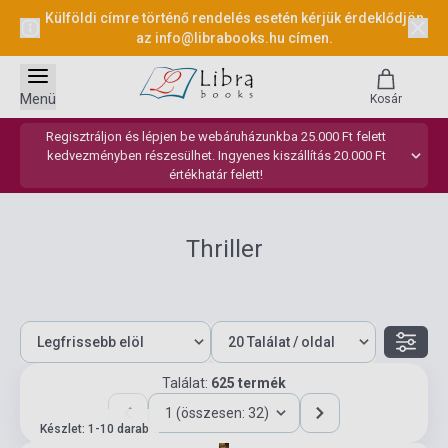
Külföldi címre történő rendelés esetén kérjük érdeklődjön
az
info@librabooks.hu
címen.
Menü
Kosár
Regisztráljon és lépjen be webáruházunkba 25.000 Ft felett
kedvezményben részesülhet. Ingyenes kiszállítás 20.000 Ft
értékhatár felett!
Thriller
Találat:
625 termék
1 (összesen: 32)
Készlet: 1-10 darab