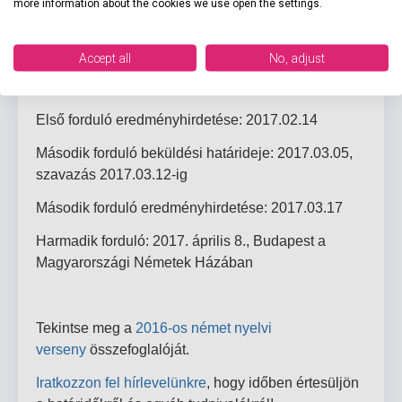
more information about the cookies we use open the settings.
Határidők
Regisztráció: 2017.01.20 – tól
a
www.ausztriatabor.hu
honlapon
Accept all
No, adjust
Első forduló: 2017.02.04 – 2017.02.12
Első forduló eredményhirdetése: 2017.02.14
Második forduló beküldési határideje: 2017.03.05,
szavazás 2017.03.12-ig
Második forduló eredményhirdetése: 2017.03.17
Harmadik forduló: 2017. április 8., Budapest a
Magyarországi Németek Házában
Tekintse meg a
2016-os német nyelvi
verseny
összefoglalóját.
Iratkozzon fel hírlevelünkre
, hogy időben értesüljön