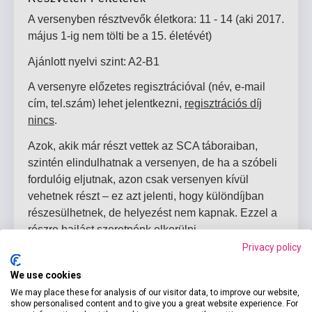
A versenyben résztvevők életkora: 11 - 14 (aki 2017.
május 1-ig nem tölti be a 15. életévét)
Ajánlott nyelvi szint: A2-B1
A versenyre előzetes regisztrációval (név, e-mail
cím, tel.szám) lehet jelentkezni,
regisztrációs díj
nincs
.
Azok, akik már részt vettek az SCA táboraiban,
szintén elindulhatnak a versenyen, de ha a szóbeli
fordulóig eljutnak, azon csak versenyen kívül
vehetnek részt – ez azt jelenti, hogy különdíjban
részesülhetnek, de helyezést nem kapnak. Ezzel a
részre hajlást szeretnénk elkerülni.
Privacy policy
Fődíj
We use cookies
1 hetes német nyelvi tábor Bécsben 2017 nyarán
We may place these for analysis of our visitor data, to improve our website,
show personalised content and to give you a great website experience. For