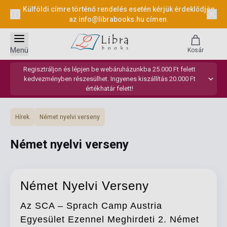
Külföldi címre történő rendelés esetén kérjük érdeklődjön
az
info@librabooks.hu
címen.
Menü
Kosár
Regisztráljon és lépjen be webáruházunkba 25.000 Ft felett
kedvezményben részesülhet. Ingyenes kiszállítás 20.000 Ft
értékhatár felett!
Hírek
Német nyelvi verseny
Német nyelvi verseny
Német Nyelvi Verseny
Az SCA – Sprach Camp Austria
Egyesület Ezennel Meghirdeti 2. Német