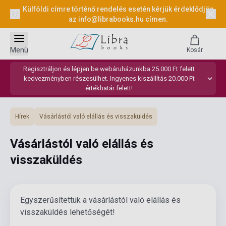
Külföldi címre történő rendelés esetén kérjük érdeklődjön
az
info@librabooks.hu
címen.
Menü
Kosár
Regisztráljon és lépjen be webáruházunkba 25.000 Ft felett
kedvezményben részesülhet. Ingyenes kiszállítás 20.000 Ft
értékhatár felett!
Hírek
Vásárlástól való elállás és visszaküldés
Vásárlástól való elállás és
visszaküldés
Egyszerűsítettük a vásárlástól való elállás és
visszaküldés lehetőségét!