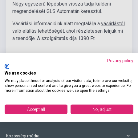
Négy egyszerű lépésben vissza tudja küldeni
megrendelését GLS Automatán keresztül.
Vásárlási információink alatt megtalálja a
vásárlástól
való elállás
lehetőségét, ahol részletesen leírjuk mi
a teendője. A szolgáltatás díja 1390 Ft.
Privacy policy
We use cookies
We may place these for analysis of our visitor data, to improve our website,
show personalised content and to give you a great website experience. For
Elérhetőségeink
more information about the cookies we use open the settings.
Accept all
No, adjust
Vásárlási feltételek
Közösségi média