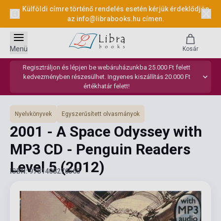
Külföldi címre történő rendelés esetén kérjük érdeklődjön
az
info@librabooks.hu
címen.
Menü
Kosár
Regisztráljon és lépjen be webáruházunkba 25.000 Ft felett
kedvezményben részesülhet. Ingyenes kiszállítás 20.000 Ft
értékhatár felett!
Nyelvkönyvek
Egyszerűsített olvasmányok
2001 - A Space Odyssey with
MP3 CD - Penguin Readers
Level 5
(2012)
ISBN: 9781408276563