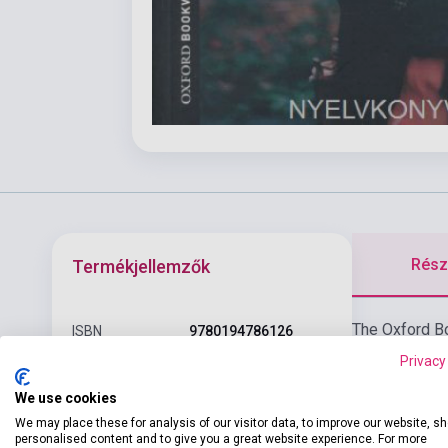
Részl
Termékjellemzők
The Oxford Bo
ISBN
9780194786126
modern fictio
Privacy
Szerző
Jennifer Bassett
to Stage 6), 
We use cookies
Oldalszám
56
We may place these for analysis of our visitor data, to improve our website, s
Kötés
Puhakötés
personalised content and to give you a great website experience. For more