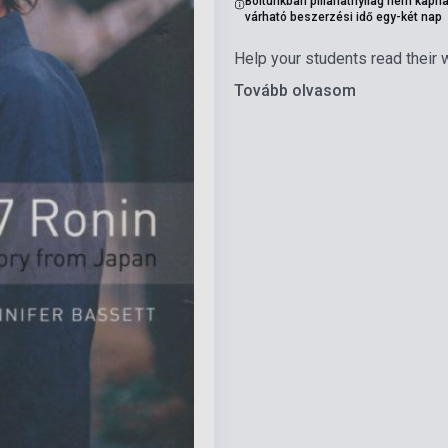
Boltunkban pillanatnyilag nem kapha
várható beszerzési idő egy-két nap
Help your students read their w
Tovább olvasom