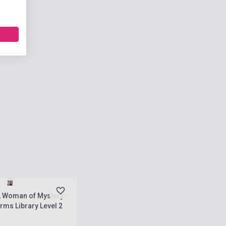
natnyilag nem kapható,
ési idő egy-két nap
, Woman of Mystery -
ms Library Level 2