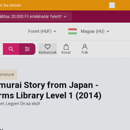
ks.hu
címen.
ítás 20.000 Ft értékhatár felett!
Forint (HUF)
Magyar (HU)
Kedvencek
Kosár
Fiók
vasmányok
murai Story from Japan -
ms Library Level 1
(2014)
et. Legyen Ön az első!