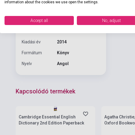
information about the cookies we use open the settings.
Oxford Bookworms
Sorozat
Library
Accept all
No, adjust
OXFORD UNIVERSITY
Kiadó
PRESS
Kiadási év
2014
Formátum
Könyv
Nyelv
Angol
Kapcsolódó termékek
Boltunkban pilla
Készlet: 1-10 darab
várható beszerz
Cambridge Essential English
Agatha Christie
Dictionary 2nd Edition Paperback
Oxford Bookwor