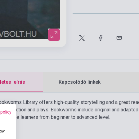
etes leírás
Kapcsolódó linkek
okworms Library offers high-quality storytelling and a great rea
n, non-fiction and plays. Bookworms include original and adapted
 policy
which take learners from beginner to advanced level.
how