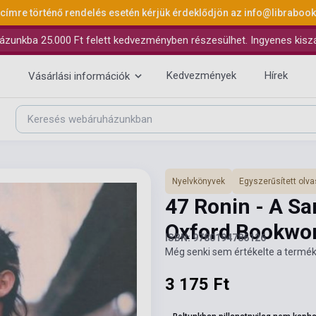
 címre történő rendelés esetén kérjük érdeklődjön az
info@libraboo
ázunkba 25.000 Ft felett kedvezményben részesülhet. Ingyenes kiszáll
Kedvezmények
Hírek
Vásárlási információk
Nyelvkönyvek
Egyszerűsített ol
47 Ronin - A Sa
Oxford Bookwor
ISBN: 9780194786126
Még senki sem értékelte a termék
3 175 Ft