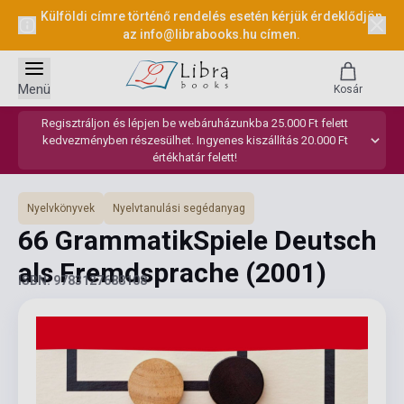
Külföldi címre történő rendelés esetén kérjük érdeklődjön
az
info@librabooks.hu
címen.
Menü
Kosár
Regisztráljon és lépjen be webáruházunkba 25.000 Ft felett
kedvezményben részesülhet. Ingyenes kiszállítás 20.000 Ft
értékhatár felett!
Nyelvkönyvek
Nyelvtanulási segédanyag
66 GrammatikSpiele Deutsch
als Fremdsprache
(2001)
ISBN: 9783127688108