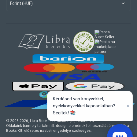
Forint (HUF)
marketplace
partner
Kérdésed van könyvekkel,
×
nyelvkönyvekkel kapcsolatban?
Segítek! 📚
© 2008-
2026
, Libra Books Kft. Minden jog fenntartva.
Oldalaink bármely tartalmi ill. design elemének felhasználásához a Libra
Books Kft. előzetes írásbeli engedélye szükséges.