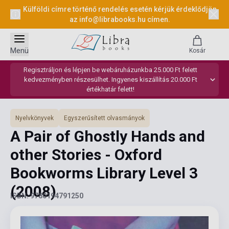
Külföldi címre történő rendelés esetén kérjük érdeklődjön
az
info@librabooks.hu
címen.
Menü
Kosár
Regisztráljon és lépjen be webáruházunkba 25.000 Ft felett
kedvezményben részesülhet. Ingyenes kiszállítás 20.000 Ft
értékhatár felett!
Nyelvkönyvek
Egyszerűsített olvasmányok
A Pair of Ghostly Hands and
other Stories - Oxford
Bookworms Library Level 3
(2008)
ISBN: 9780194791250