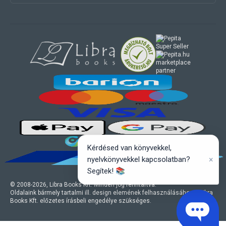
marketplace
partner
Kérdésed van könyvekkel,
×
nyelvkönyvekkel kapcsolatban?
Segítek! 📚
© 2008-
2026
, Libra Books Kft. Minden jog fenntartva.
Oldalaink bármely tartalmi ill. design elemének felhasználásához a Libra
Books Kft. előzetes írásbeli engedélye szükséges.