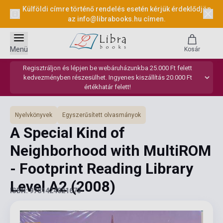
Külföldi címre történő rendelés esetén kérjük érdeklődjön
az
info@librabooks.hu
címen.
Menü
Kosár
Regisztráljon és lépjen be webáruházunkba 25.000 Ft felett
kedvezményben részesülhet. Ingyenes kiszállítás 20.000 Ft
értékhatár felett!
Nyelvkönyvek
Egyszerűsített olvasmányok
A Special Kind of
Neighborhood with MultiROM
- Footprint Reading Library
Level A2
(2008)
ISBN: 9781424021673