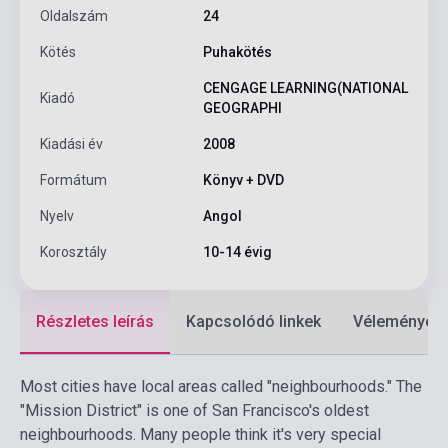
Oldalszám
24
Kötés
Puhakötés
CENGAGE LEARNING(NATIONAL
Kiadó
GEOGRAPHI
Kiadási év
2008
Formátum
Könyv + DVD
Nyelv
Angol
Korosztály
10-14 évig
Részletes leírás
Kapcsolódó linkek
Vélemények
Most cities have local areas called "neighbourhoods." The
"Mission District" is one of San Francisco's oldest
neighbourhoods. Many people think it's very special