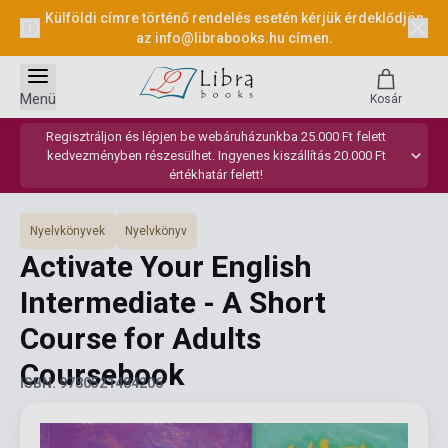
Külföldi címre történő rendelés esetén kérjük érdeklődjön
az
info@librabooks.hu
címen.
Menü
Kosár
Regisztráljon és lépjen be webáruházunkba 25.000 Ft felett
kedvezményben részesülhet. Ingyenes kiszállítás 20.000 Ft
értékhatár felett!
Nyelvkönyvek
Nyelvkönyv
Activate Your English
Intermediate - A Short
Course for Adults
Coursebook
ISBN: 9780521484206