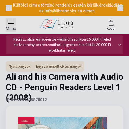
Külföldi címre történő rendelés esetén kérjük érdeklődjön
az
info@librabooks.hu
címen.
Menü
Kosár
Regisztráljon és lépjen be webáruházunkba 25.000 Ft felett
kedvezményben részesülhet. Ingyenes kiszállítás 20.000 Ft
értékhatár felett!
Nyelvkönyvek
Egyszerűsített olvasmányok
Ali and his Camera with Audio
CD - Penguin Readers Level 1
(2008)
ISBN: 9781405878012