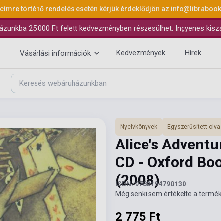
 címre történő rendelés esetén kérjük érdeklődjön az
info@libraboo
ázunkba 25.000 Ft felett kedvezményben részesülhet. Ingyenes kiszáll
Kedvezmények
Hírek
Vásárlási információk
Nyelvkönyvek
Egyszerűsített ol
Alice's Adventu
CD - Oxford Bo
(2008)
ISBN: 9780194790130
Még senki sem értékelte a termék
2 775 Ft