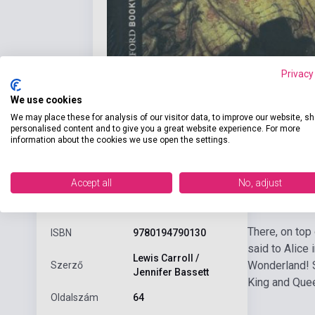
Privacy
We use cookies
We may place these for analysis of our visitor data, to improve our website, s
personalised content and to give you a great website experience. For more
information about the cookies we use open the settings.
Accept all
No, adjust
Részl
Termékjellemzők
There, on top 
ISBN
9780194790130
said to Alice
Lewis Carroll /
Wonderland! S
Szerző
Jennifer Bassett
King and Queen
Oldalszám
64