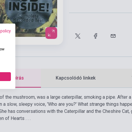
 policy
how
etes leírás
Kapcsolódó linkek
of the mushroom, was a large caterpillar, smoking a pipe. After a 
 in a slow, sleepy voice, 'Who are you?' What strange things happ
he has conversations with the Caterpillar and the Cheshire Cat, g
 of Hearts . . .