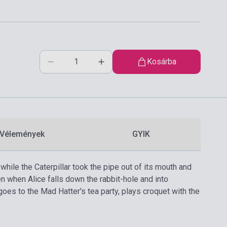
Kosárba
Vélemények
GYIK
while the Caterpillar took the pipe out of its mouth and
en when Alice falls down the rabbit-hole and into
oes to the Mad Hatter's tea party, plays croquet with the