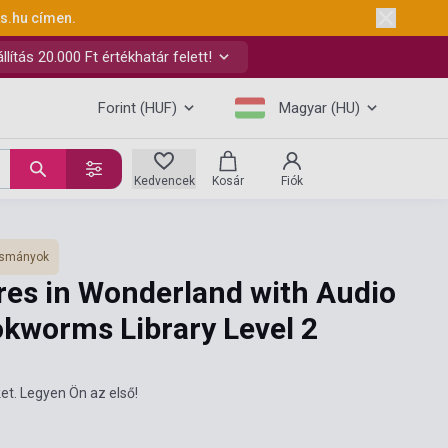
ks.hu
címen.
ítás 20.000 Ft értékhatár felett!
Forint (HUF)
Magyar (HU)
Kedvencek
Kosár
Fiók
vasmányok
res in Wonderland with Audio
okworms Library Level 2
et. Legyen Ön az első!