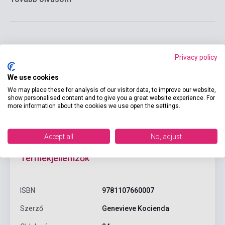
Privacy policy
Kosárba
We use cookies
We may place these for analysis of our visitor data, to improve our website,
show personalised content and to give you a great website experience. For
more information about the cookies we use open the settings.
Accept all
No, adjust
Termékjellemzők
ISBN
9781107660007
Szerző
Genevieve Kocienda