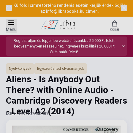
Külföldi címre történő rendelés esetén kérjük érdeklődjön
az
info@librabooks.hu
címen.
Menü
Kosár
Regisztráljon és lépjen be webáruházunkba 25.000 Ft felett
kedvezményben részesülhet. Ingyenes kiszállítás 20.000 Ft
értékhatár felett!
Nyelvkönyvek
Egyszerűsített olvasmányok
Aliens - Is Anybody Out
There? with Online Audio -
Cambridge Discovery Readers
- Level A2
(2014)
ISBN: 9781107660007