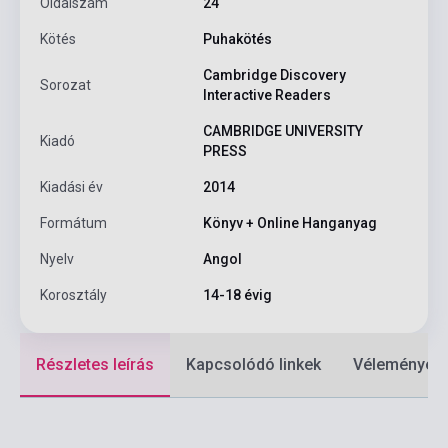
Oldalszám
24
Kötés
Puhakötés
Cambridge Discovery
Sorozat
Interactive Readers
CAMBRIDGE UNIVERSITY
Kiadó
PRESS
Kiadási év
2014
Formátum
Könyv + Online Hanganyag
Nyelv
Angol
Korosztály
14-18 évig
Részletes leírás
Kapcsolódó linkek
Vélemények