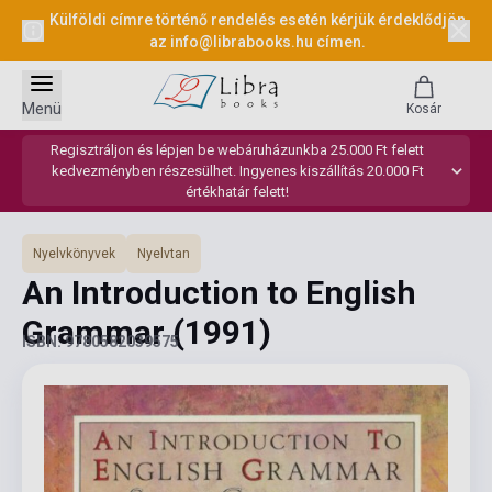
Külföldi címre történő rendelés esetén kérjük érdeklődjön
az
info@librabooks.hu
címen.
Menü
Kosár
Regisztráljon és lépjen be webáruházunkba 25.000 Ft felett
kedvezményben részesülhet. Ingyenes kiszállítás 20.000 Ft
értékhatár felett!
Nyelvkönyvek
Nyelvtan
An Introduction to English
Grammar
(1991)
ISBN: 9780582039575