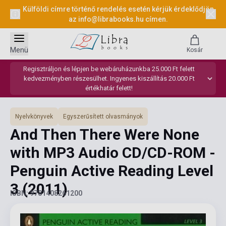
Külföldi címre történő rendelés esetén kérjük érdeklődjön
az
info@librabooks.hu
címen.
Menü
Kosár
Regisztráljon és lépjen be webáruházunkba 25.000 Ft felett
kedvezményben részesülhet. Ingyenes kiszállítás 20.000 Ft
értékhatár felett!
Nyelvkönyvek
Egyszerűsített olvasmányok
And Then There Were None
with MP3 Audio CD/CD-ROM -
Penguin Active Reading Level
3
(2011)
ISBN: 9781408261200