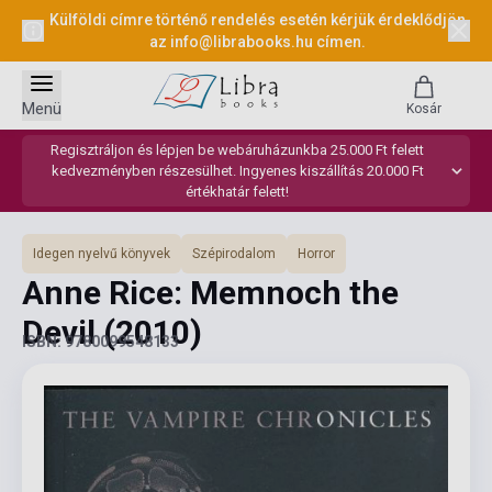
Külföldi címre történő rendelés esetén kérjük érdeklődjön
az
info@librabooks.hu
címen.
Menü
Kosár
Regisztráljon és lépjen be webáruházunkba 25.000 Ft felett
kedvezményben részesülhet. Ingyenes kiszállítás 20.000 Ft
értékhatár felett!
Idegen nyelvű könyvek
Szépirodalom
Horror
Anne Rice: Memnoch the
Devil
(2010)
ISBN: 9780099548133