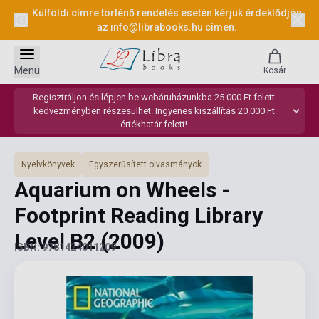
Külföldi címre történő rendelés esetén kérjük érdeklődjön
az
info@librabooks.hu
címen.
Menü
Kosár
Regisztráljon és lépjen be webáruházunkba 25.000 Ft felett
kedvezményben részesülhet. Ingyenes kiszállítás 20.000 Ft
értékhatár felett!
Nyelvkönyvek
Egyszerűsített olvasmányok
Aquarium on Wheels -
Footprint Reading Library
Level B2
(2009)
ISBN: 9781424011209