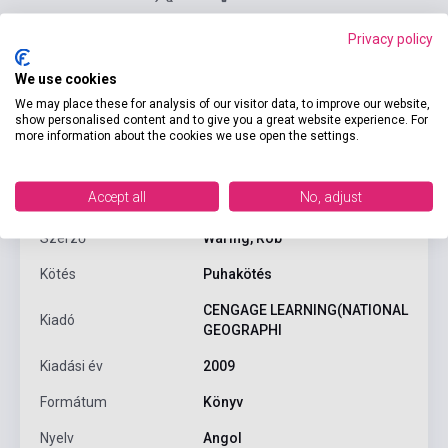
Privacy policy
We use cookies
We may place these for analysis of our visitor data, to improve our website,
show personalised content and to give you a great website experience. For
Termékjellemzők
more information about the cookies we use open the settings.
Accept all
No, adjust
ISBN
9781424011209
Szerző
Waring, Rob
Kötés
Puhakötés
CENGAGE LEARNING(NATIONAL
Kiadó
GEOGRAPHI
Kiadási év
2009
Formátum
Könyv
Nyelv
Angol