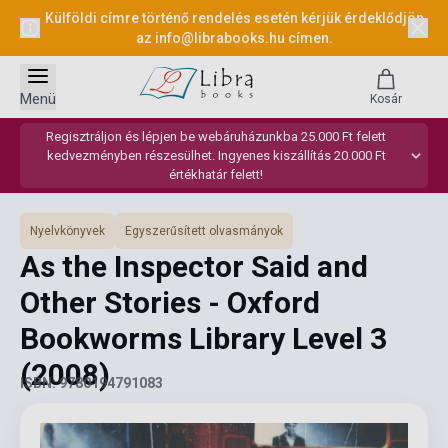
Külföldi címre történő rendelés esetén kérjük érdeklődjön
az
info@librabooks.hu
címen.
Menü
Kosár
Regisztráljon és lépjen be webáruházunkba 25.000 Ft felett
kedvezményben részesülhet. Ingyenes kiszállítás 20.000 Ft
értékhatár felett!
Nyelvkönyvek
Egyszerűsített olvasmányok
As the Inspector Said and
Other Stories - Oxford
Bookworms Library Level 3
(2008)
ISBN: 9780194791083