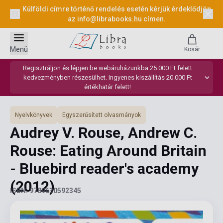
Külföldi címre történő rendelés esetén kérjük érdeklődjön
az
info@librabooks.hu
címen.
Menü
Kosár
Regisztráljon és lépjen be webáruházunkba 25.000 Ft felett
kedvezményben részesülhet. Ingyenes kiszállítás 20.000 Ft
értékhatár felett!
Nyelvkönyvek
Egyszerűsített olvasmányok
Audrey V. Rouse, Andrew C.
Rouse: Eating Around Britain
- Bluebird reader's academy
(2012)
ISBN: 9789630592345