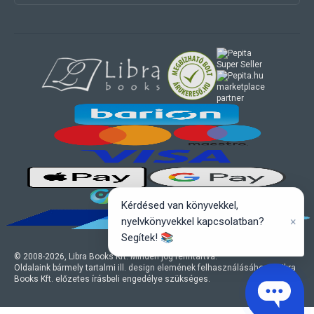
marketplace
partner
Kérdésed van könyvekkel,
×
nyelvkönyvekkel kapcsolatban?
Segítek! 📚
© 2008-
2026
, Libra Books Kft. Minden jog fenntartva.
Oldalaink bármely tartalmi ill. design elemének felhasználásához a Libra
Books Kft. előzetes írásbeli engedélye szükséges.