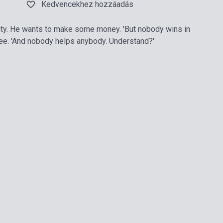
Kedvencekhez hozzáadás
city. He wants to make some money. 'But nobody wins in
zee. 'And nobody helps anybody. Understand?'