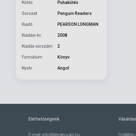
Kötés
Puhakötés
Sorozat
Penguin Readers
Kiadó
PEARSON LONGMAN
Kiadási év
2008
Kiadás sorszám
2
Formátum
Könyv
Nyelv
Angol
Elérhetőségeink
Vásárlási
E-mail:
info@librabooks.hu
Szállítás 