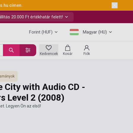
ks.hu
címen.
ítás 20.000 Ft értékhatár felett!
Forint (HUF)
Magyar (HU)
Kedvencek
Kosár
Fiók
vasmányok
e City with Audio CD -
s Level 2
(2008)
et. Legyen Ön az első!