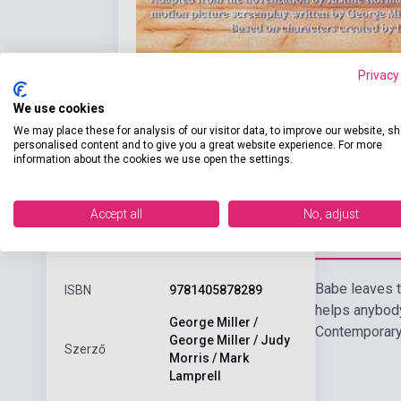
Privacy
We use cookies
We may place these for analysis of our visitor data, to improve our website, s
personalised content and to give you a great website experience. For more
information about the cookies we use open the settings.
Accept all
No, adjust
Részl
Termékjellemzők
Babe leaves t
ISBN
9781405878289
helps anybody
George Miller /
Contemporary 
George Miller / Judy
Szerző
Morris / Mark
Lamprell