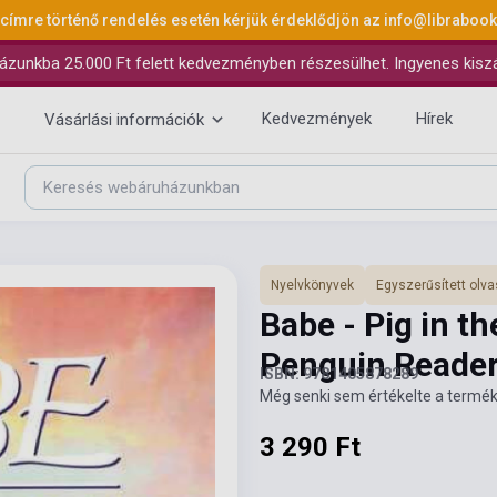
 címre történő rendelés esetén kérjük érdeklődjön az
info@libraboo
ázunkba 25.000 Ft felett kedvezményben részesülhet. Ingyenes kiszáll
Kedvezmények
Hírek
Vásárlási információk
Nyelvkönyvek
Egyszerűsített ol
Babe - Pig in th
Penguin Reader
ISBN: 9781405878289
Még senki sem értékelte a termék
3 290 Ft