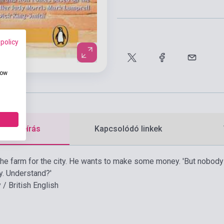
 policy
how
etes leírás
Kapcsolódó linkek
he farm for the city. He wants to make some money. 'But nobody 
. Understand?'
/ British English