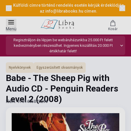
Külföldi címre történő rendelés esetén kérjük érdeklődjön
az
info@librabooks.hu
címen.
Menü
Kosár
Regisztráljon és lépjen be webáruházunkba 25.000 Ft felett
kedvezményben részesülhet. Ingyenes kiszállítás 20.000 Ft
értékhatár felett!
Nyelvkönyvek
Egyszerűsített olvasmányok
Babe - The Sheep Pig with
Audio CD - Penguin Readers
Level 2
(2008)
ISBN: 9781405878296