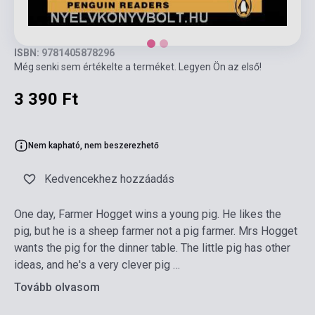
ISBN: 9781405878296
Még senki sem értékelte a terméket. Legyen Ön az első!
3 390 Ft
Nem kapható, nem beszerezhető
Kedvencekhez hozzáadás
One day, Farmer Hogget wins a young pig. He likes the
pig, but he is a sheep farmer not a pig farmer. Mrs Hogget
wants the pig for the dinner table. The little pig has other
ideas, and he's a very clever pig …
Tovább olvasom