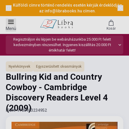
Külföldi címre történő rendelés esetén kérjük érdeklődjön
az
info@librabooks.hu
címen.
Menü
Kosár
Regisztráljon és lépjen be webáruházunkba 25.000 Ft felett
kedvezményben részesülhet. Ingyenes kiszállítás 20.000 Ft
értékhatár felett!
Nyelvkönyvek
Egyszerűsített olvasmányok
Bullring Kid and Country
Cowboy - Cambridge
Discovery Readers Level 4
(2009)
ISBN: 9788483234952