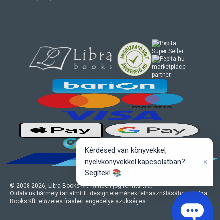
marketplace
partner
Kérdésed van könyvekkel,
×
nyelvkönyvekkel kapcsolatban?
Segítek! 📚
© 2008-
2026
, Libra Books Kft. Minden jog fenntartva.
Oldalaink bármely tartalmi ill. design elemének felhasználásához a Libra
Books Kft. előzetes írásbeli engedélye szükséges.