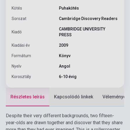
Kötés
Puhakötés
Sorozat
Cambridge Discovery Readers
CAMBRIDGE UNIVERSITY
Kiadó
PRESS
Kiadási év
2009
Formátum
Könyv
Nyelv
Angol
Korosztály
6-10 évig
Részletes leírás
Kapcsolódó linkek
Vélemények
Despite their very different backgrounds, two fifteen-
year-olds are drawn together and discover that they share
more than they had ever imagined. This is a rollercoaster