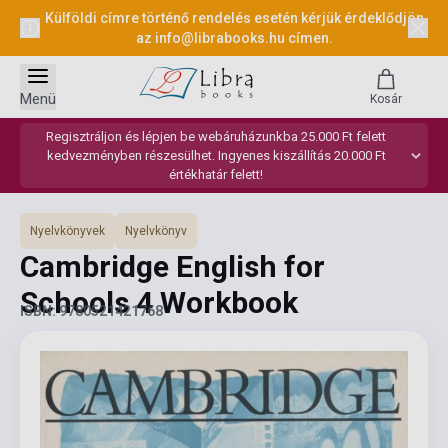
Külföldi címre történő rendelés esetén kérjük érdeklődjön
az
info@librabooks.hu
címen.
Menü
Kosár
Regisztráljon és lépjen be webáruházunkba 25.000 Ft felett
kedvezményben részesülhet. Ingyenes kiszállítás 20.000 Ft
értékhatár felett!
Nyelvkönyvek
Nyelvkönyv
Cambridge English for
Schools 4 Workbook
ISBN: 9780521421768