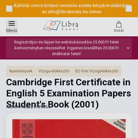
Külföldi címre történő rendelés esetén kérjük érdeklődjön
az
info@librabooks.hu
címen.
Menü
Kosár
Regisztráljon és lépjen be webáruházunkba 25.000 Ft felett
kedvezményben részesülhet. Ingyenes kiszállítás 20.000 Ft
értékhatár felett!
Nyelvkönyvek
Vizsga-előkészítő
B2 First Vizsgafelkészítő
Cambridge First Certificate in
English 5 Examination Papers
Student's Book
(2001)
ISBN: 9780521799164