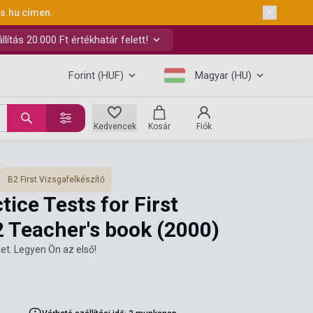
ks.hu
címen.
ítás 20.000 Ft értékhatár felett!
Forint (HUF)
Magyar (HU)
Kedvencek
Kosár
Fiók
B2 First Vizsgafelkészítő
ice Tests for First
 2 Teacher's book
(2000)
et. Legyen Ön az első!