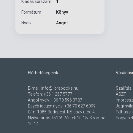
Kiadás sorszám
1
Formátum
Könyv
Nyelv
Angol
Elérhetőségeink
Vásárlási
E-mail:
info@librabooks.hu
Szállítás 
Telefon:
+36 1 267 5777
ÁSZF
Angol nyelv:
+36 70 596 3787
Impress
Egyéb idegen nyelv:
+36 70 627 6099
Jogi nyil
Cím:
1085 Budapest, Kölcsey utca 4.
Felhaszná
Nyitvatartás: Hétfő-Péntek 10-18, Szombat:
Fogyaszt
10-14