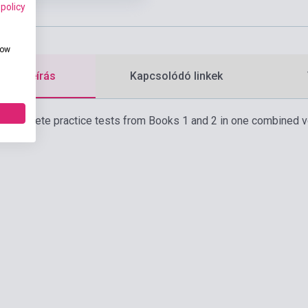
 policy
how
etes leírás
Kapcsolódó linkek
t complete practice tests from Books 1 and 2 in one combined 