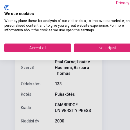
Privacy
We use cookies
We may place these for analysis of our visitor data, to improve our website, s
personalised content and to give you a great website experience. For more
information about the cookies we use open the settings.
Részl
Termékjellemzők
Accept all
No, adjust
Contains eigh
ISBN
9780521774239
Paul Carne, Louise
Szerző
Hashemi, Barbara
Thomas
Oldalszám
133
Kötés
Puhakötés
CAMBRIDGE
Kiadó
UNIVERSITY PRESS
Kiadási év
2000