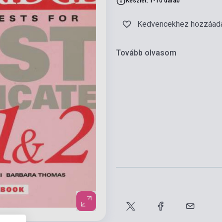
Készlet: 1-10 darab
Kedvencekhez hozzáad
Tovább olvasom