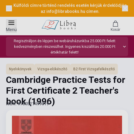
Külföldi címre történő rendelés esetén kérjük érdeklődjön
az
info@librabooks.hu
címen.
Menü
Kosár
Regisztráljon és lépjen be webáruházunkba 25.000 Ft felett
kedvezményben részesülhet. Ingyenes kiszállítás 20.000 Ft
értékhatár felett!
Nyelvkönyvek
Vizsga-előkészítő
B2 First Vizsgafelkészítő
Cambridge Practice Tests for
First Certificate 2 Teacher's
book
(1996)
ISBN: 9780521499019