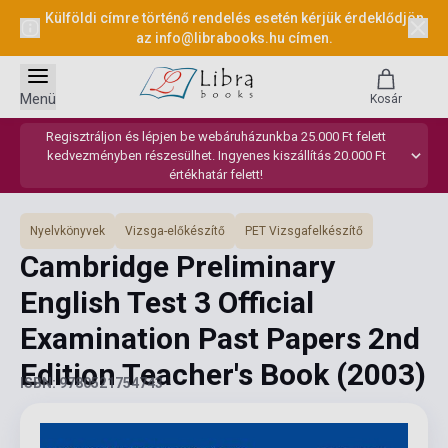
Külföldi címre történő rendelés esetén kérjük érdeklődjön
az
info@librabooks.hu
címen.
Menü
Kosár
Regisztráljon és lépjen be webáruházunkba 25.000 Ft felett
kedvezményben részesülhet. Ingyenes kiszállítás 20.000 Ft
értékhatár felett!
Nyelvkönyvek
Vizsga-előkészítő
PET Vizsgafelkészítő
Cambridge Preliminary
English Test 3 Official
Examination Past Papers 2nd
Edition Teacher's Book
(2003)
ISBN: 9780521754743