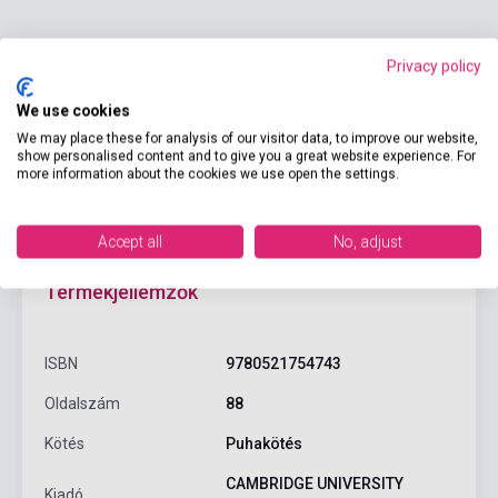
Privacy policy
Kosárba
We use cookies
We may place these for analysis of our visitor data, to improve our website,
show personalised content and to give you a great website experience. For
more information about the cookies we use open the settings.
Accept all
No, adjust
Termékjellemzők
ISBN
9780521754743
Oldalszám
88
Kötés
Puhakötés
CAMBRIDGE UNIVERSITY
Kiadó